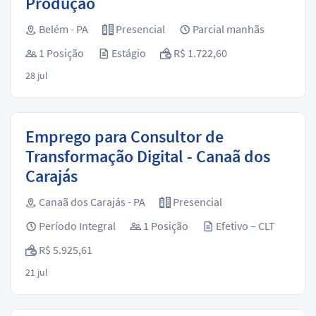
Produção
Belém - PA
Presencial
Parcial manhãs
1 Posição
Estágio
R$ 1.722,60
28 jul
Emprego para Consultor de
Transformação Digital - Canaã dos
Carajás
Canaã dos Carajás - PA
Presencial
Período Integral
1 Posição
Efetivo – CLT
R$ 5.925,61
21 jul