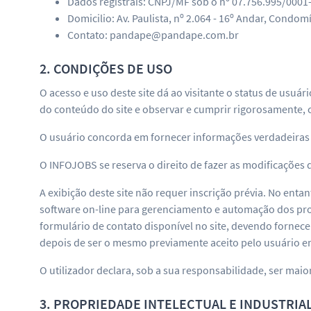
Dados registrais: CNPJ/MF sob o nº 07.756.995/0001
Domicilio: Av. Paulista, nº 2.064 - 16º Andar, Condomí
Contato: pandape@pandape.com.br
2. CONDIÇÕES DE USO
O acesso e uso deste site dá ao visitante o status de usuá
do conteúdo do site e observar e cumprir rigorosamente, c
O usuário concorda em fornecer informações verdadeiras s
O INFOJOBS se reserva o direito de fazer as modificações 
A exibição deste site não requer inscrição prévia. No ent
software on-line para gerenciamento e automação dos pro
formulário de contato disponível no site, devendo fornece
depois de ser o mesmo previamente aceito pelo usuário e
O utilizador declara, sob a sua responsabilidade, ser maior
3. PROPRIEDADE INTELECTUAL E INDUSTRIA