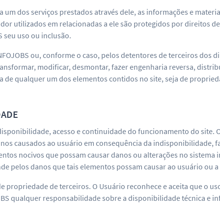
 um dos serviços prestados através dele, as informações e materiai
 utilizados em relacionadas a ele são protegidos por direitos de
 seu uso ou inclusão.
FOJOBS ou, conforme o caso, pelos detentores de terceiros dos di
nsformar, modificar, desmontar, fazer engenharia reversa, distribui
a de qualquer um dos elementos contidos no site, seja de propri
DADE
disponibilidade, acesso e continuidade do funcionamento do site. 
nos causados ao usuário em consequência da indisponibilidade, fal
entos nocivos que possam causar danos ou alterações no sistema 
de pelos danos que tais elementos possam causar ao usuário ou a 
 de propriedade de terceiros. O Usuário reconhece e aceita que o u
OBS qualquer responsabilidade sobre a disponibilidade técnica e i