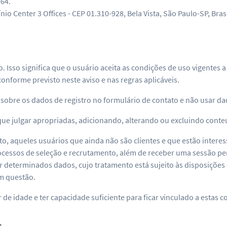
-64.
nio Center 3 Offices - CEP 01.310-928, Bela Vista, São Paulo-SP, Brasi
rio. Isso significa que o usuário aceita as condições de uso vigen
onforme previsto neste aviso e nas regras aplicáveis.
obre os dados de registro no formulário de contato e não usar da
que julgar apropriadas, adicionando, alterando ou excluindo conteú
anto, aqueles usuários que ainda não são clientes e que estão inte
cessos de seleção e recrutamento, além de receber uma sessão per
r determinados dados, cujo tratamento está sujeito às disposições d
m questão.
 de idade e ter capacidade suficiente para ficar vinculado a estas c
L