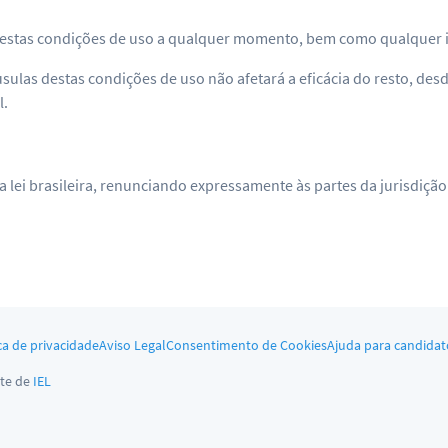
ar estas condições de uso a qualquer momento, bem como qualquer 
áusulas destas condições de uso não afetará a eficácia do resto, des
l.
a lei brasileira, renunciando expressamente às partes da jurisdiç
ca de privacidade
Aviso Legal
Consentimento de Cookies
Ajuda para candidat
te de
IEL