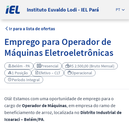
Instituto Euvaldo Lodi - IEL Pará
PT
Ir para a lista de ofertas
Emprego para Operador de
Máquinas Eletroeletrônicas
Belém - PA
Presencial
R$ 2.500,00 (Bruto Mensal)
1 Posição
Efetivo – CLT
Operacional
Período Integral
Olá! Estamos com uma oportunidade de emprego para o
cargo de
Operador de Máquinas
, em empresa do ramo de
beneficiamento de arroz, localizada no
Distrito Industrial de
Icoaraci – Belém/PA
.